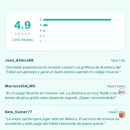
5
4.9
4
3
⭐⭐⭐⭐⭐
2
2,842 Reviews
1
Juan_Azteca88
Hace 1 día
“¡Increíble experiencia en mxwow casino! Los gráficos de Aventura del
Trébol son geniales y gané un buen premio usando mi código mxwow.”
MarianaSlot_MX
Hace 5 horas
“Es mi juego favorito en mxwow. net. La dinámica es muy fluida y los
bonos de giros gratis salen bastante seguido. ¡Súper recomendado!”
Beto_Gamer77
Hace 2 días
“La mejor opción para jugar slots en México. El servicio de mxwow es
excelente y este juego del trébol realmente da buena suerte.”