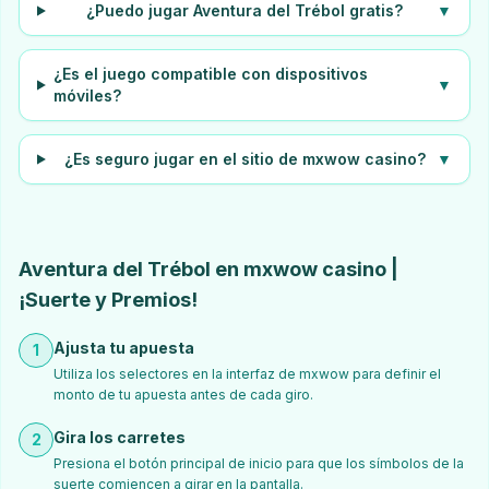
¿Puedo jugar Aventura del Trébol gratis?
▼
¿Es el juego compatible con dispositivos
▼
móviles?
¿Es seguro jugar en el sitio de mxwow casino?
▼
Aventura del Trébol en mxwow casino |
¡Suerte y Premios!
Ajusta tu apuesta
1
Utiliza los selectores en la interfaz de mxwow para definir el
monto de tu apuesta antes de cada giro.
Gira los carretes
2
Presiona el botón principal de inicio para que los símbolos de la
suerte comiencen a girar en la pantalla.