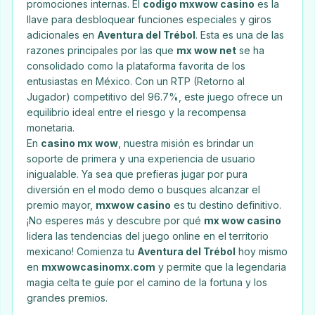
promociones internas. El
codigo mxwow casino
es la
llave para desbloquear funciones especiales y giros
adicionales en
Aventura del Trébol
. Esta es una de las
razones principales por las que
mx wow net
se ha
consolidado como la plataforma favorita de los
entusiastas en México. Con un RTP (Retorno al
Jugador) competitivo del 96.7%, este juego ofrece un
equilibrio ideal entre el riesgo y la recompensa
monetaria.
En
casino mx wow
, nuestra misión es brindar un
soporte de primera y una experiencia de usuario
inigualable. Ya sea que prefieras jugar por pura
diversión en el modo demo o busques alcanzar el
premio mayor,
mxwow casino
es tu destino definitivo.
¡No esperes más y descubre por qué
mx wow casino
lidera las tendencias del juego online en el territorio
mexicano! Comienza tu
Aventura del Trébol
hoy mismo
en
mxwowcasinomx.com
y permite que la legendaria
magia celta te guíe por el camino de la fortuna y los
grandes premios.