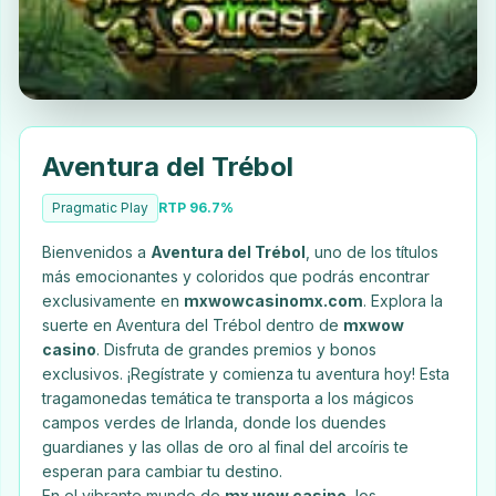
▶
Aventura del Trébol
Pragmatic Play
RTP 96.7%
Bienvenidos a
Aventura del Trébol
, uno de los títulos
más emocionantes y coloridos que podrás encontrar
exclusivamente en
mxwowcasinomx.com
. Explora la
suerte en Aventura del Trébol dentro de
mxwow
casino
. Disfruta de grandes premios y bonos
exclusivos. ¡Regístrate y comienza tu aventura hoy! Esta
tragamonedas temática te transporta a los mágicos
campos verdes de Irlanda, donde los duendes
guardianes y las ollas de oro al final del arcoíris te
esperan para cambiar tu destino.
En el vibrante mundo de
mx wow casino
, los