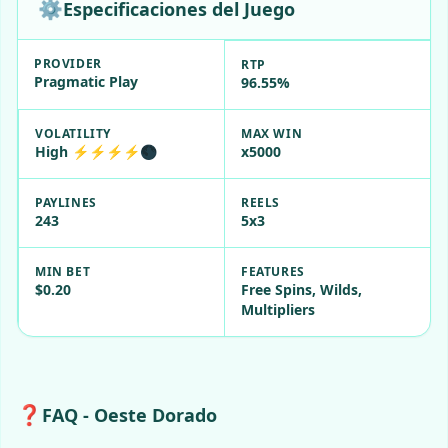
⚙️
Especificaciones del Juego
PROVIDER
RTP
Pragmatic Play
96.55%
VOLATILITY
MAX WIN
High ⚡⚡⚡⚡🌑
x5000
PAYLINES
REELS
243
5x3
MIN BET
FEATURES
$0.20
Free Spins, Wilds,
Multipliers
❓
FAQ - Oeste Dorado